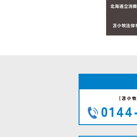
北海道立
消
苫小牧
法律
【苫小
0144