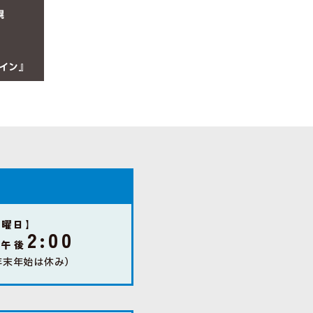
幌
イン』
金曜日】
2:00
〜午後
年末年始は休み）