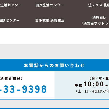
費生活センター
国民生活センター
法テラス 札
消費者庁
相談センター
苫小牧市 消費生活
『消費者ホットラ
お電話からのお問い合わせ
牧消費者協会】
【月/水/
10:00
-33-9398
午前
（土・日・祝日及び