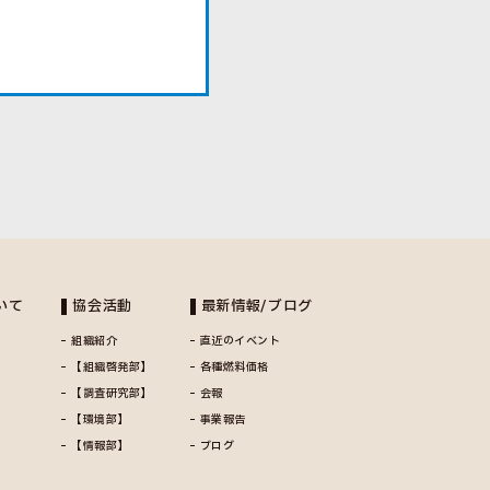
いて
協会活動
最新情報/ブログ
組織紹介
直近のイベント
【組織啓発部】
各種燃料価格
い
【調査研究部】
会報
【環境部】
事業報告
【情報部】
ブログ