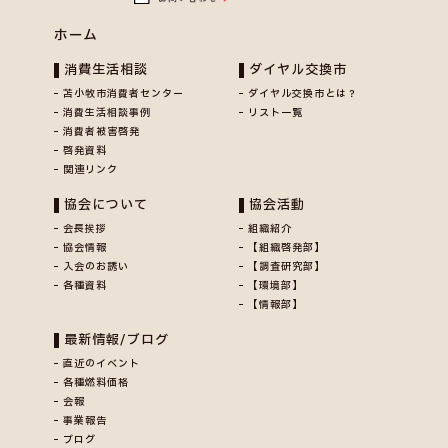
ホーム
消費生活相談
ダイヤル交換市
苫小牧市消費者センター
ダイヤル交換市とは？
消費生活相談事例
リスト一覧
消費者被害啓発
啓発資料
関連リンク
協会について
協会活動
会長挨拶
組織紹介
協会情報
【組織啓発部】
入会のお誘い
【調査研究部】
各種資料
【環境部】
【情報部】
最新情報/ブログ
直近のイベント
各種燃料価格
会報
事業報告
ブログ